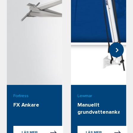
Fortress
Lewmar
FX Ankare
Manuellt 
grundvattenankare
LÄS MER
LÄS MER