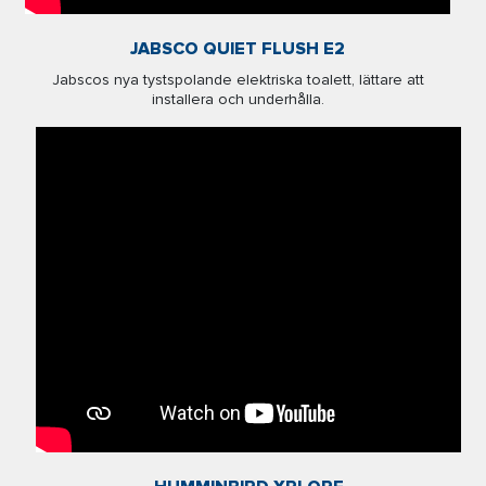
JABSCO QUIET FLUSH E2
Jabscos nya tystspolande elektriska toalett, lättare att
installera och underhålla.