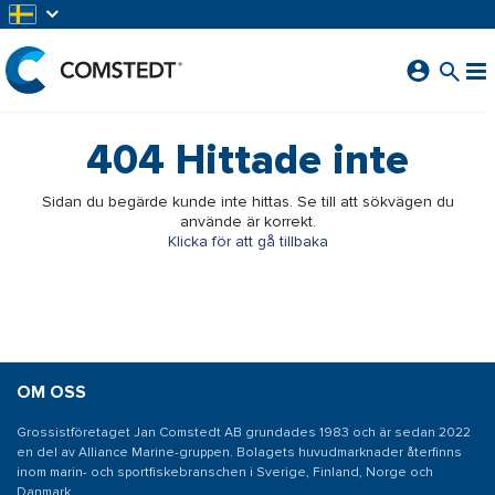
HOPPA TILL HUVUDINNEHÅLL
404
Hittade inte
Sidan du begärde kunde inte hittas. Se till att sökvägen du
använde är korrekt.
Klicka för att gå tillbaka
OM OSS
Grossistföretaget Jan Comstedt AB grundades 1983 och är sedan 2022
en del av Alliance Marine-gruppen. Bolagets huvudmarknader återfinns
inom marin- och sportfiskebranschen i Sverige, Finland, Norge och
Danmark.