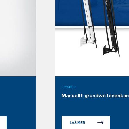
Lewmar
Manuellt grundvattenankar
LÄS MER