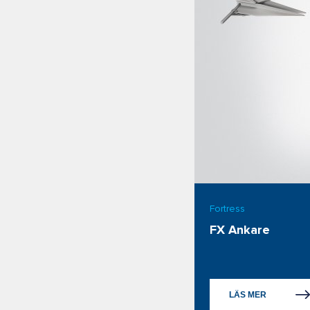
Fortress
FX Ankare
LÄS MER