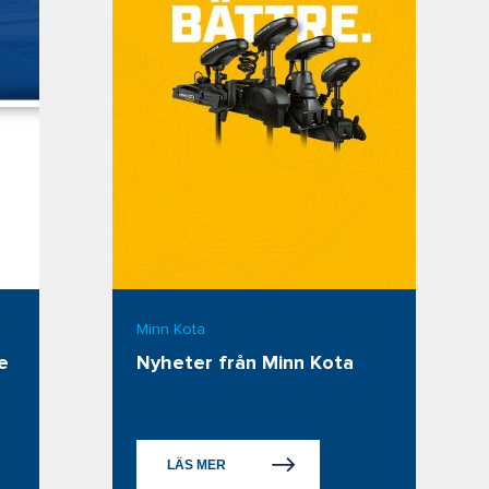
Minn Kota
e
Nyheter från Minn Kota
LÄS MER