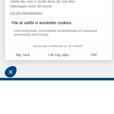
OM OSS
ADRE
Grossistföretaget Jan Comstedt AB
Jan Co
grundades 1983 och är sedan 2022 en del av