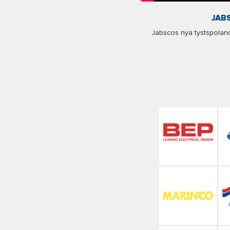
JAB
Jabscos nya tystspolande 