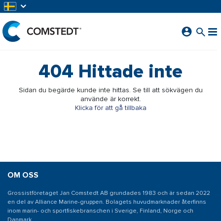
HOPPA TILL HUVUDINNEHÅLL
404
Hittade inte
Sidan du begärde kunde inte hittas. Se till att sökvägen du
använde är korrekt.
Klicka för att gå tillbaka
OM OSS
Grossistföretaget Jan Comstedt AB grundades 1983 och är sedan 2022
en del av Alliance Marine-gruppen. Bolagets huvudmarknader återfinns
inom marin- och sportfiskebranschen i Sverige, Finland, Norge och
Danmark.