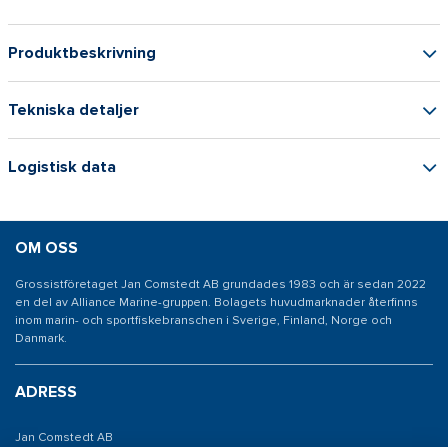
Produktbeskrivning
Tekniska detaljer
Logistisk data
OM OSS
Grossistföretaget Jan Comstedt AB grundades 1983 och är sedan 2022
en del av Alliance Marine-gruppen. Bolagets huvudmarknader återfinns
inom marin- och sportfiskebranschen i Sverige, Finland, Norge och
Danmark.
ADRESS
Jan Comstedt AB