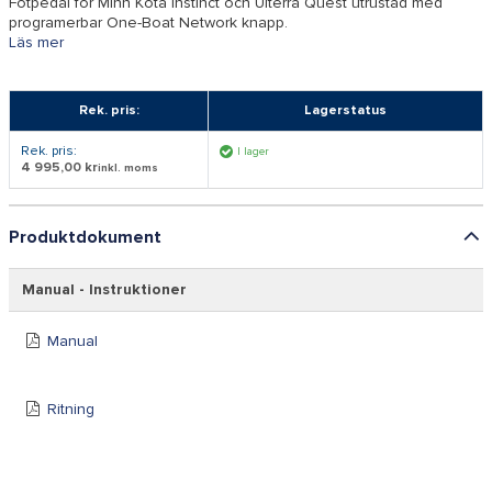
Fotpedal för Minn Kota Instinct och Ulterra Quest utrustad med
programerbar One-Boat Network knapp.
Läs mer
Rek. pris:
Lagerstatus
Rek. pris:
I lager
4 995,00 kr
inkl. moms
Produktdokument
Manual - Instruktioner
Manual
Ritning