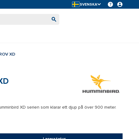
SVENSKA
ROV XD
XD
 Humminbird XD serien som klarar ett djup på över 900 meter.
Lagerstatus