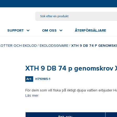
HOPPA TILL HUVUDINNEHÅLL
SUPPORT
OM OSS
ÅTERFÖRSÄLJARE
LOTTER OCH EKOLOD
EKOLODSGIVARE
XTH 9 DB 74 P GENOMSK
XTH 9 DB 74 p genomskrov 
Art:
H710185-1
För dem som vill fiska på riktigt djupa vatten erbjuder
Läs mer
Rek. pris: