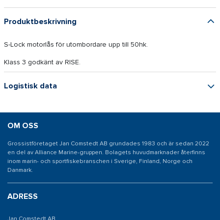
Produktbeskrivning
S-Lock motorlås för utombordare upp till 50hk.
Klass 3 godkänt av RISE.
Logistisk data
OM OSS
Grossistföretaget Jan Comstedt AB grundades 1983 och är sedan 2022
en del av Alliance Marine-gruppen. Bolagets huvudmarknader återfinns
inom marin- och sportfiskebranschen i Sverige, Finland, Norge och
Danmark.
ADRESS
Jan Comstedt AB