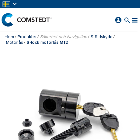
HOPPA TILL HUVUDINNEHÅLL
Hem
Produkter
Säkerhet och Navigation
Stöldskydd
Motorlås
S-lock motorlås M12