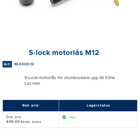
S-lock motorlås M12
Art:
BL5000-12
S-Lock motorlås för utombordare upp till 50hk.
Läs mer
Rek. pris:
Lagerstatus
Rek. pris:
I lager
495,00 kr
inkl. moms