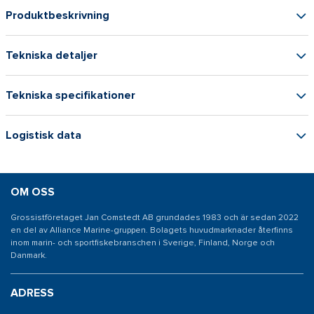
Produktbeskrivning
Tekniska detaljer
Tekniska specifikationer
Logistisk data
OM OSS
Grossistföretaget Jan Comstedt AB grundades 1983 och är sedan 2022
en del av Alliance Marine-gruppen. Bolagets huvudmarknader återfinns
inom marin- och sportfiskebranschen i Sverige, Finland, Norge och
Danmark.
ADRESS