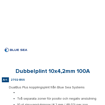
Dubbelplint 10x4,2mm 100A
Art:
2702-BSS
DualBus Plus kopplingsplint från Blue Sea Systems
Två separata zoner för positiv och negativ anslutning
10 st skruvanslutningar (4,2 mm / #8-32) per zon