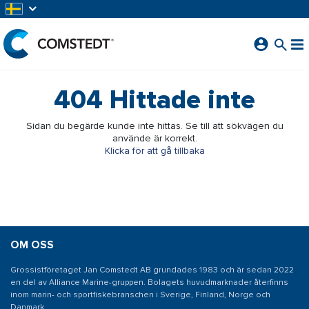
HOPPA TILL HUVUDINNEHÅLL
404
Hittade inte
Sidan du begärde kunde inte hittas. Se till att sökvägen du
använde är korrekt.
Klicka för att gå tillbaka
OM OSS
Grossistföretaget Jan Comstedt AB grundades 1983 och är sedan 2022
en del av Alliance Marine-gruppen. Bolagets huvudmarknader återfinns
inom marin- och sportfiskebranschen i Sverige, Finland, Norge och
Danmark.