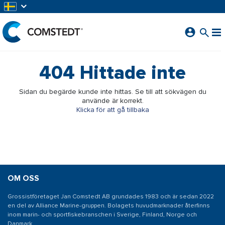
HOPPA TILL HUVUDINNEHÅLL
404
Hittade inte
Sidan du begärde kunde inte hittas. Se till att sökvägen du
använde är korrekt.
Klicka för att gå tillbaka
OM OSS
Grossistföretaget Jan Comstedt AB grundades 1983 och är sedan 2022
en del av Alliance Marine-gruppen. Bolagets huvudmarknader återfinns
inom marin- och sportfiskebranschen i Sverige, Finland, Norge och
Danmark.