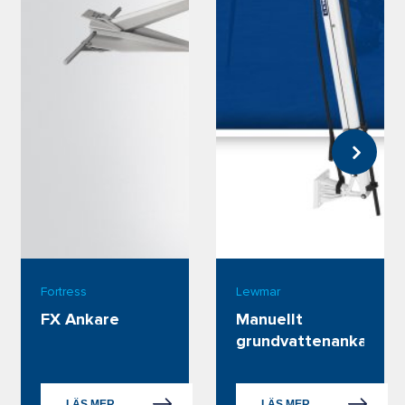
Fortress
Lewmar
FX Ankare
Manuellt 
grundvattenankare
LÄS MER
LÄS MER