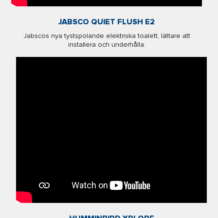
JABSCO QUIET FLUSH E2
Jabscos nya tystspolande elektriska toalett, lättare att
installera och underhålla.