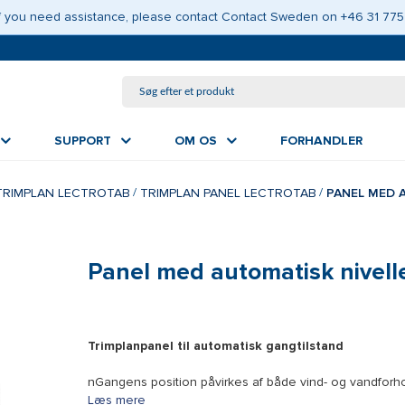
GÅ TIL HOVEDINDHOLD
 If you need assistance, please contact Contact Sweden on +46 31 775
SUPPORT
OM OS
FORHANDLER
TRIMPLAN LECTROTAB
TRIMPLAN PANEL LECTROTAB
PANEL MED 
Panel med automatisk nivell
Trimplanpanel til automatisk gangtilstand
nGangens position påvirkes af både vind- og vandforh
Læs mere