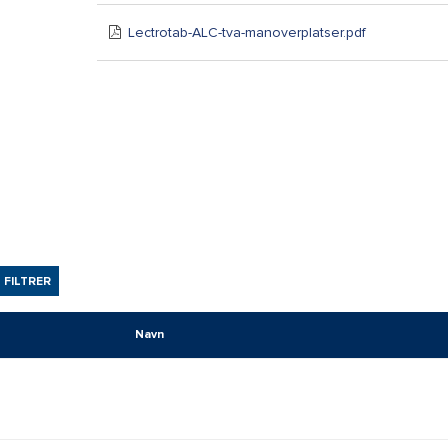
Lectrotab-ALC-tva-manoverplatser.pdf
FILTRER
Navn