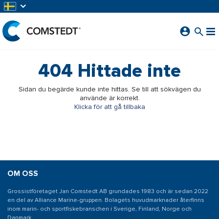
HOPPA TILL HUVUDINNEHÅLL
404
Hittade inte
Sidan du begärde kunde inte hittas. Se till att sökvägen du
använde är korrekt.
Klicka för att gå tillbaka
OM OSS
Grossistföretaget Jan Comstedt AB grundades 1983 och är sedan 2022
en del av Alliance Marine-gruppen. Bolagets huvudmarknader återfinns
inom marin- och sportfiskebranschen i Sverige, Finland, Norge och
Danmark.