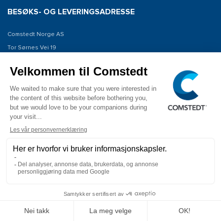
BESØKS- OG LEVERINGSADRESSE
Comstedt Norge AS
Tor Sørnes Vei 19
1523 Moss
Norway
KONTAKT OSS
Tel: +47 934 00 561
E-post: info@comstedt.no
COPYRIGHT © 2026 Comstedt Norge AS ALLE RETTIGHETER FORBEHOLDT.