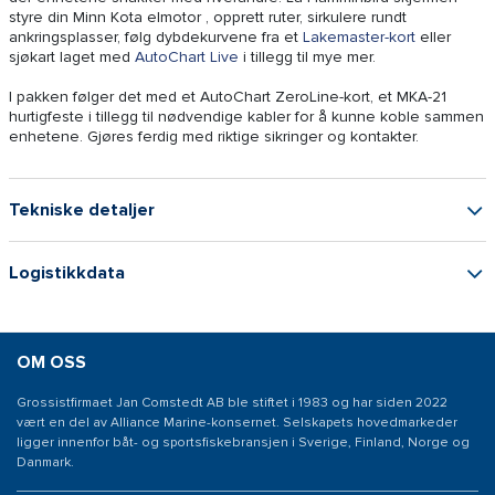
styre din Minn Kota elmotor , opprett ruter, sirkulere rundt
ankringsplasser, følg dybdekurvene fra et
Lakemaster-kort
eller
sjøkart laget med
AutoChart Live
i tillegg til mye mer.
I pakken følger det med et AutoChart ZeroLine-kort, et MKA-21
hurtigfeste i tillegg til nødvendige kabler for å kunne koble sammen
enhetene. Gjøres ferdig med riktige sikringer og kontakter.
Tekniske detaljer
Logistikkdata
OM OSS
Grossistfirmaet Jan Comstedt AB ble stiftet i 1983 og har siden 2022
vært en del av Alliance Marine-konsernet. Selskapets hovedmarkeder
ligger innenfor båt- og sportsfiskebransjen i Sverige, Finland, Norge og
Danmark.