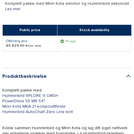
Komplett pakke med Minn Kota elmotor og Humminbird ekkolodd
Les mer
Public price
Stock availability
Offentlig pris:
På lager
45 829,00 kr
inc. mva
Produktbeskrivelse
Komplett pakke med:
Humminbird XPLORE 9 CMSI+
PowerDrive 55 MR 54″
Minn Kota MKA-21 komposittfeste
Humminbird AutoChart Zero Line kort
Koble sammen Humminbird og Minn Kota og lag ditt eget nettverk
der enhetene snakker med hverandre. La Humminbird-skjermen