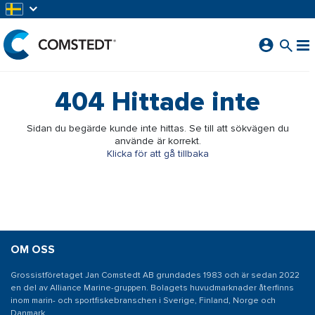
HOPPA TILL HUVUDINNEHÅLL
404
Hittade inte
Sidan du begärde kunde inte hittas. Se till att sökvägen du
använde är korrekt.
Klicka för att gå tillbaka
OM OSS
Grossistföretaget Jan Comstedt AB grundades 1983 och är sedan 2022
en del av Alliance Marine-gruppen. Bolagets huvudmarknader återfinns
inom marin- och sportfiskebranschen i Sverige, Finland, Norge och
Danmark.