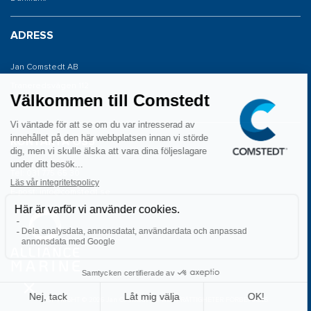
ADRESS
Jan Comstedt AB
Traneredsvägen 112
426 53 Västra Frölunda
KONTAKTA OSS
Tel: 031 775 65 30
E-post: info@comstedt.se
COPYRIGHT © 2026 Jan Comstedt AB ALLA RÄTTIGHETER FÖRBEHÅLLS.