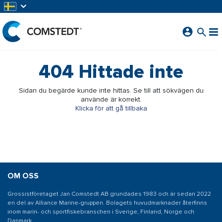
HOPPA TILL HUVUDINNEHÅLL
404
Hittade inte
Sidan du begärde kunde inte hittas. Se till att sökvägen du
använde är korrekt.
Klicka för att gå tillbaka
OM OSS
Grossistföretaget Jan Comstedt AB grundades 1983 och är sedan 2022
en del av Alliance Marine-gruppen. Bolagets huvudmarknader återfinns
inom marin- och sportfiskebranschen i Sverige, Finland, Norge och
Danmark.