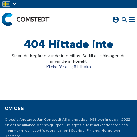
HOPPA TILL HUVUDINNEHÅLL
404
Hittade inte
Sidan du begärde kunde inte hittas. Se till att sökvägen du
använde är korrekt.
Klicka för att gå tillbaka
OM OSS
Grossistföretaget Jan Comstedt AB grundades 1983 och är sedan 2022
en del av Alliance Marine-gruppen. Bolagets huvudmarknader återfinns
inom marin- och sportfiskebranschen i Sverige, Finland, Norge och
Danmark.