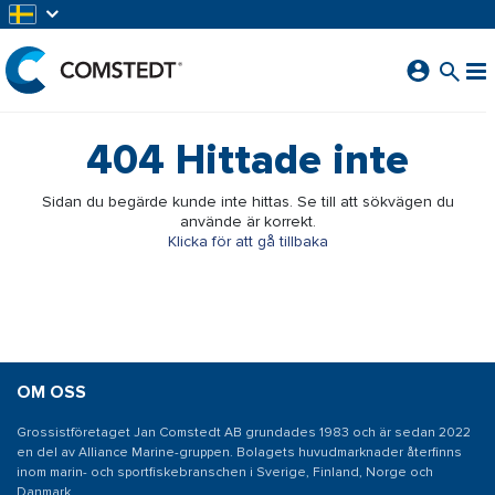
HOPPA TILL HUVUDINNEHÅLL
404
Hittade inte
Sidan du begärde kunde inte hittas. Se till att sökvägen du
använde är korrekt.
Klicka för att gå tillbaka
OM OSS
Grossistföretaget Jan Comstedt AB grundades 1983 och är sedan 2022
en del av Alliance Marine-gruppen. Bolagets huvudmarknader återfinns
inom marin- och sportfiskebranschen i Sverige, Finland, Norge och
Danmark.