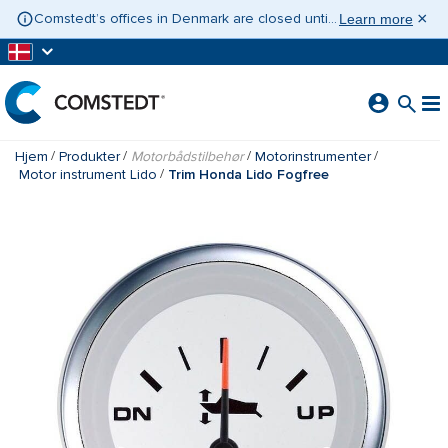
GÅ TIL HOVEDINDHOLD
×
Comstedt’s offices in Denmark are closed until 10 August 2026. If you need assistance, please contact Contact Sweden on +46 31 775 65 30.
Learn more
Hjem
Produkter
Motorbådstilbehør
Motorinstrumenter
Motor instrument Lido
Trim Honda Lido Fogfree