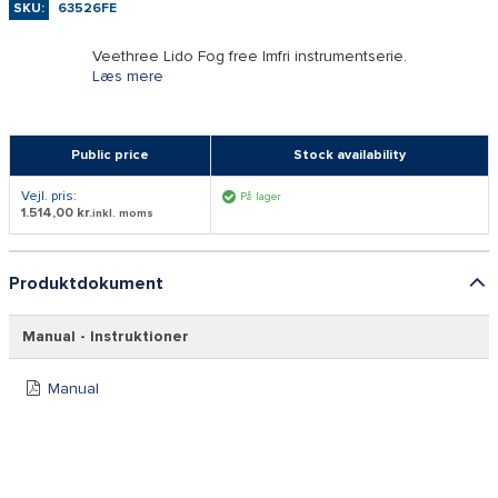
SKU:
63526FE
Veethree Lido Fog free Imfri instrumentserie.
Læs mere
Public price
Stock availability
Vejl. pris:
På lager
1.514,00 kr.
inkl. moms
Produktdokument
Manual - Instruktioner
Manual