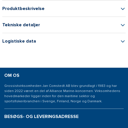
Produktbeskrivelse
Tekniske detaljer
Logistiske data
OM OS
Grossistvirksomheden Jan Comstedt AB blev grundlagt i 1983 og har
siden 2022 været en del af Alliance Marine-koncernen. Virksomhedens
hovedmarkeder ligger inden for den maritime sektor og
sportsfiskeribranchen i Sverige, Finland, Norge og Danmark.
BESØGS- OG LEVERINGSADRESSE