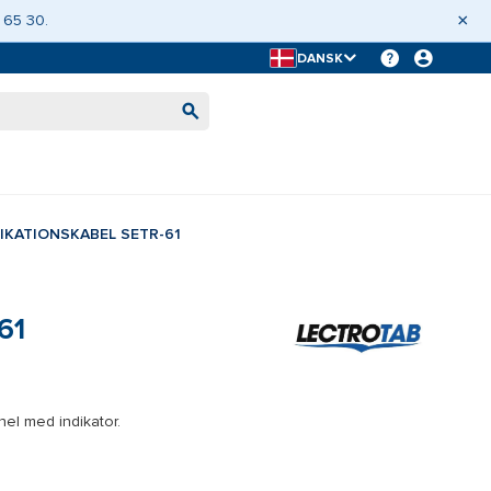
×
 65 30.
DANSK
KATIONSKABEL SETR-61
61
el med indikator.