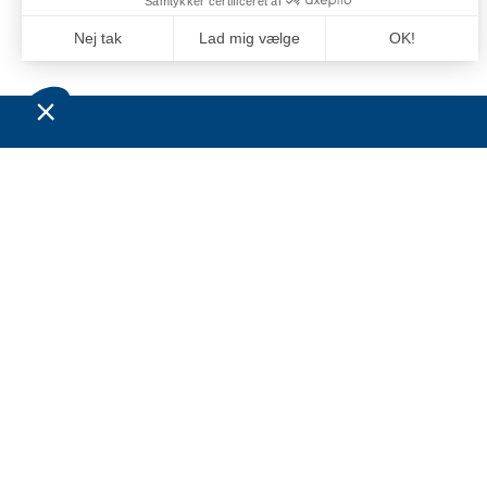
OM OS
BESØ
LEVE
Grossistvirksomheden Jan Comstedt AB blev
grundlagt i 1983 og har siden 2022 været en
Comste
del af Alliance Marine-koncernen.
C/O: J
Virksomhedens hovedmarkeder ligger inden
for den maritime sektor og
Niels B
sportsfiskeribranchen i Sverige, Finland,
6100 H
Norge og Danmark.
Denmar