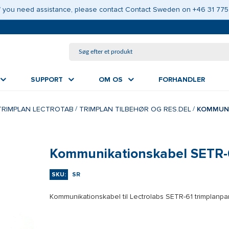
GÅ TIL HOVEDINDHOLD
 If you need assistance, please contact Contact Sweden on +46 31 775
SUPPORT
OM OS
FORHANDLER
TRIMPLAN LECTROTAB
TRIMPLAN TILBEHØR OG RES.DEL
KOMMUNI
Kommunikationskabel SETR-
SKU:
SR
Kommunikationskabel til Lectrolabs SETR-61 trimplanpan