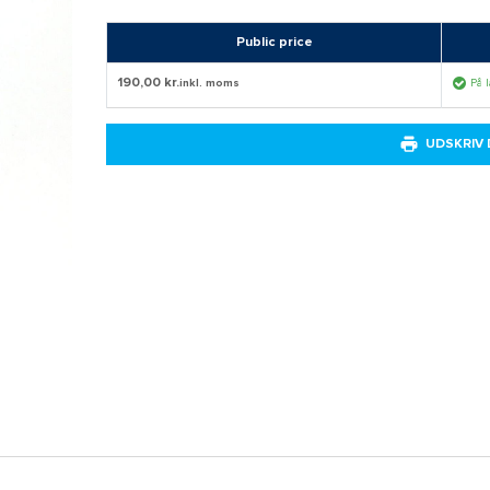
Public price
190,00 kr.
inkl. moms
På 
UDSKRIV