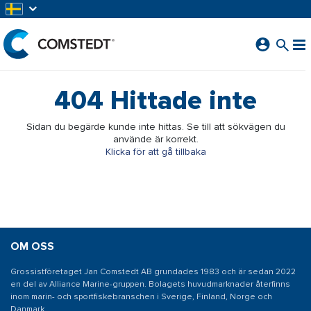
HOPPA TILL HUVUDINNEHÅLL
404
Hittade inte
Sidan du begärde kunde inte hittas. Se till att sökvägen du
använde är korrekt.
Klicka för att gå tillbaka
OM OSS
Grossistföretaget Jan Comstedt AB grundades 1983 och är sedan 2022
en del av Alliance Marine-gruppen. Bolagets huvudmarknader återfinns
inom marin- och sportfiskebranschen i Sverige, Finland, Norge och
Danmark.