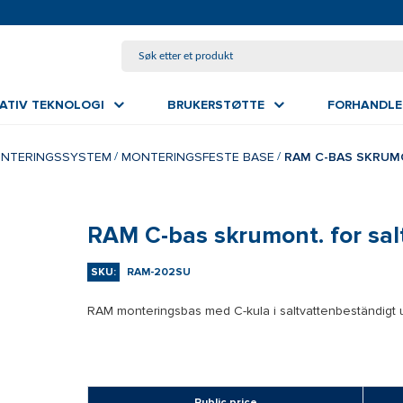
GÅ TIL HOVEDINNHOLD
VATIV TEKNOLOGI
BRUKERSTØTTE
FORHANDLE
NTERINGSSYSTEM
MONTERINGSFESTE BASE
RAM C-BAS SKRUM
RAM C-bas skrumont. for sa
SKU:
RAM-202SU
RAM monteringsbas med C-kula i saltvattenbeständigt 
Public price