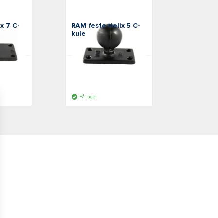
RAM Mounts
x 7 C-
RAM feste Helix 5 C-
kule
24
SKU: RAM-202U-153
Offentlig pris:
339,00 kr
inc. VAT
På lager