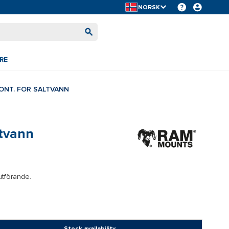
NORSK
RE
ONT. FOR SALTVANN
ltvann
utförande.
Stock availability