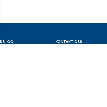
KS- OG
KONTAKT OSS
RINGSADRESSE
Tel: +47 934 00 561
dt Norge AS
E-post: info@comstedt.no
nes Vei 19
oss
COPYRIGHT © 2026 Comstedt Norge AS ALLE RETTIGHETER FORBEHOLDT.