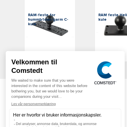
RAM Mounts
RAM Mounts
RAM-feste for
RAM feste Heli
hummb/lowr/garm C-
kule
kule
SKU: RAM-202U-
SKU: RAM-111BU
Offentlig pris:
509,00 kr
Offentlig pris:
inc. VAT
439,00 kr
inc. VAT
På lager
På lager