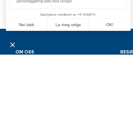
OM OSS
BESØ
LEVE
Grossistfirmaet Jan Comstedt AB ble stiftet i
1983 og har siden 2022 vært en del av
Comste
Alliance Marine-konsernet. Selskapets
Tor Sør
hovedmarkeder ligger innenfor båt- og
sportsfiskebransjen i Sverige, Finland, Norge
1523 M
og Danmark.
Norway