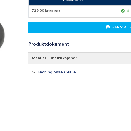
729,00 kr
inc. mva
På 
SKRIV UT
Produktdokument
Manual – Instruksjoner
Tegning base C-kule