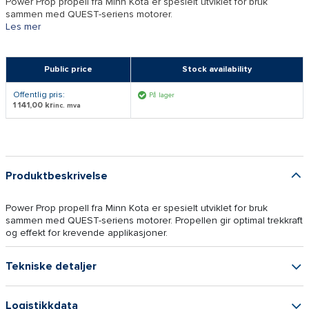
Power Prop propell fra Minn Kota er spesielt utviklet for bruk
sammen med QUEST-seriens motorer.
Les mer
Public price
Stock availability
Offentlig pris:
På lager
1 141,00 kr
inc. mva
Produktbeskrivelse
Power Prop propell fra Minn Kota er spesielt utviklet for bruk
sammen med QUEST-seriens motorer. Propellen gir optimal trekkraft
og effekt for krevende applikasjoner.
Tekniske detaljer
Logistikkdata