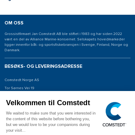
OM OSS
Grossistfirmaet Jan Comstedt AB ble stiftet i 1983 og har siden 2022
vært en del av Alliance Marine-konsernet. Selskapets hovedmarkeder
ligger innenfor båt- og sportsfiskebransjen i Sverige, Finland, Norge og
Danmark.
BESØKS- OG LEVERINGSADRESSE
Comstedt Norge AS
Tor Sørnes Vei 19
1523 Moss
Norway
KONTAKT OSS
Tel: +47 934 00 561