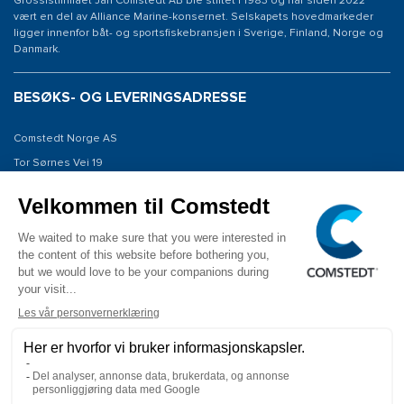
Grossistfirmaet Jan Comstedt AB ble stiftet i 1983 og har siden 2022
vært en del av Alliance Marine-konsernet. Selskapets hovedmarkeder
ligger innenfor båt- og sportsfiskebransjen i Sverige, Finland, Norge og
Danmark.
BESØKS- OG LEVERINGSADRESSE
Comstedt Norge AS
Tor Sørnes Vei 19
1523 Moss
Norway
KONTAKT OSS
Tel: +47 934 00 561
E-post: info@comstedt.no