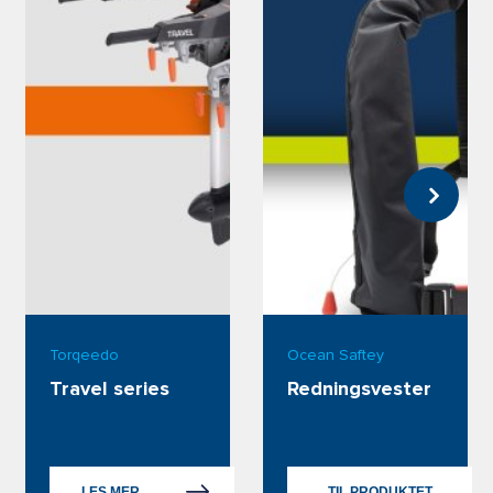
Torqeedo
Ocean Saftey
Travel series
Redningsvester
LES MER
TIL PRODUKTET