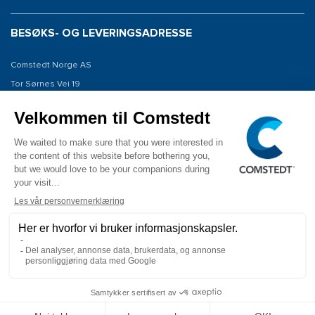
BESØKS- OG LEVERINGSADRESSE
Comstedt Norge AS
Tor Sørnes Vei 19
1523 Moss
Norway
KONTAKT OSS
Tel: +47 934 00 561
E-post: info@comstedt.no