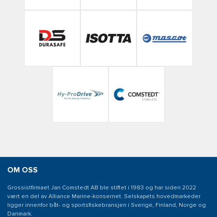
OM OSS
Grossistfirmaet Jan Comstedt AB ble stiftet i 1983 og har siden 2022
vært en del av Alliance Marine-konsernet. Selskapets hovedmarkeder
ligger innenfor båt- og sportsfiskebransjen i Sverige, Finland, Norge og
Danmark.