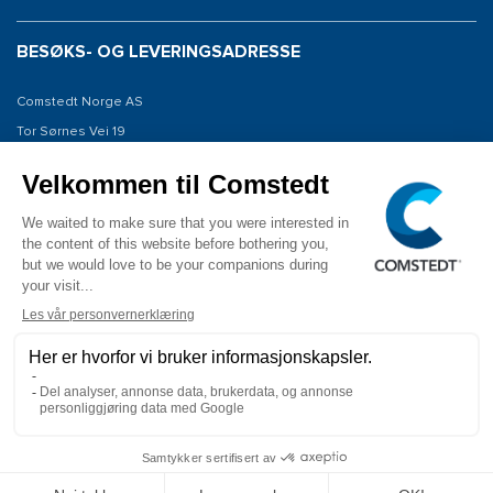
BESØKS- OG LEVERINGSADRESSE
Comstedt Norge AS
Tor Sørnes Vei 19
1523 Moss
Norway
KONTAKT OSS
Tel: +47 934 00 561
E-post: info@comstedt.no