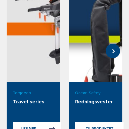
Torqeedo
Ocean Saftey
Travel series
Redningsvester
LES MER
TIL PRODUKTET