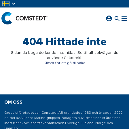
HOPPA TILL HUVUDINNEHÅLL
404
Hittade inte
Sidan du begärde kunde inte hittas. Se till att sökvägen du
använde är korrekt.
Klicka för att gå tillbaka
OM OSS
Grossistföretaget Jan Comstedt AB grundades 1983 och är sedan 2022
en del av Alliance Marine-gruppen. Bolagets huvudmarknader återfinns
inom marin- och sportfiskebranschen i Sverige, Finland, Norge och
Danmark.