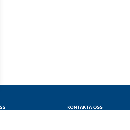
SS
KONTAKTA OSS
mstedt AB
Tel: 031 775 65 30
edsvägen 112
E-post: info@comstedt.se