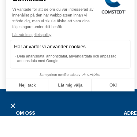
OM OSS
ADRE
Grossistföretaget Jan Comstedt AB
Jan Co
grundades 1983 och är sedan 2022 en del av
Traner