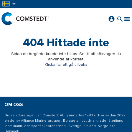
HOPPA TILL HUVUDINNEHÅLL
404
Hittade inte
Sidan du begärde kunde inte hittas. Se till att sökvägen du
använde är korrekt.
Klicka för att gå tillbaka
OM OSS
Grossistföretaget Jan Comstedt AB grundades 1983 och är sedan 2022
en del av Alliance Marine-gruppen. Bolagets huvudmarknader återfinns
inom marin- och sportfiskebranschen i Sverige, Finland, Norge och
Danmark.