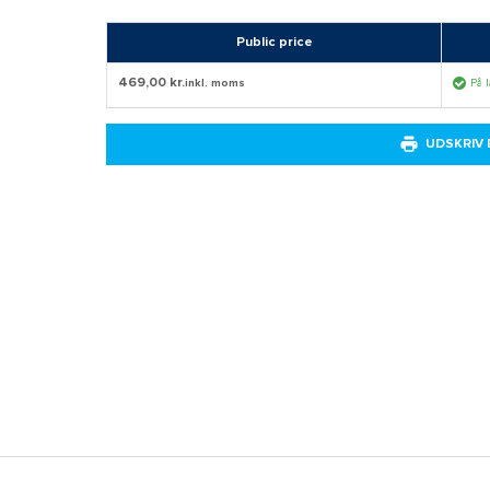
Public price
469,00 kr.
inkl. moms
På 
UDSKRIV