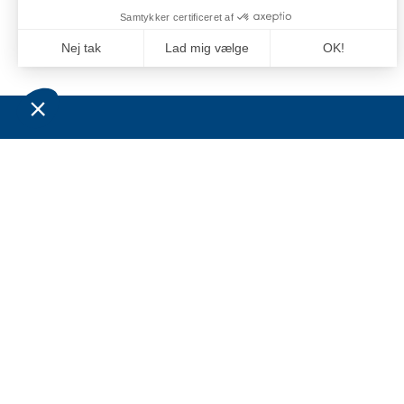
OM OS
BESØ
LEVE
Grossistvirksomheden Jan Comstedt AB blev
grundlagt i 1983 og har siden 2022 været en
Comste
del af Alliance Marine-koncernen.
C/O: J
Virksomhedens hovedmarkeder ligger inden
for den maritime sektor og
Niels B
sportsfiskeribranchen i Sverige, Finland,
6100 H
Norge og Danmark.
Denmar