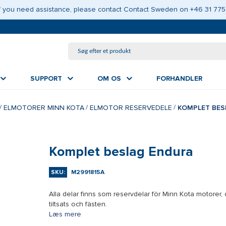
GÅ TIL HOVEDINDHOLD
 If you need assistance, please contact Contact Sweden on +46 31 775
SUPPORT
OM OS
FORHANDLER
ELMOTORER MINN KOTA
ELMOTOR RESERVEDELE
KOMPLET BES
Komplet beslag Endura
SKU:
M2991815A
Alla delar finns som reservdelar för Minn Kota motorer
tiltsats och fästen.
Læs mere