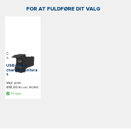
FOR AT FULDFØRE DIT VALG
Carling
Technologies
USB-stik V-
charge Contura
SKU: A4100
Vejl. pris:
618,00 kr.
inkl. MOMS
På lager