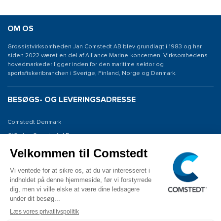
OM OS
Grossistvirksomheden Jan Comstedt AB blev grundlagt i 1983 og har
siden 2022 været en del af Alliance Marine-koncernen. Virksomhedens
hovedmarkeder ligger inden for den maritime sektor og
sportsfiskeribranchen i Sverige, Finland, Norge og Danmark.
BESØGS- OG LEVERINGSADRESSE
Comstedt Denmark
C/O: Jan Comstedt AB
Niels Bohrsvej 7
6100 Haderslev
Denmark
KONTAKT OS