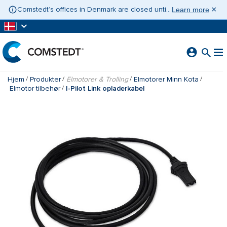
GÅ TIL HOVEDINDHOLD
×
Comstedt’s offices in Denmark are closed until 10 August 2026. If you need assistance, please contact Contact Sweden on +46 31 775 65 30.
Learn more
Hjem
Produkter
Elmotorer & Trolling
Elmotorer Minn Kota
Elmotor tilbehør
I-Pilot Link opladerkabel