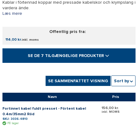
Kablar i förtennad koppar med pressade kabelskor och krympslang i
vardera ände.
Læs mere
Offentlig pris fra:
114,00 kr.
inkl. moms
SE DE 7 TILGÆNGELIGE PRODUKTER
SE SAMMENFATTET VISNING
Sort by
Navn
Pris
156,00 kr.
Fortinnet kabel fuldt presset - Förtent kabel
inkl. MOMS
0.4m/35mm2 Röd
SKU: 3036-4810
På lager