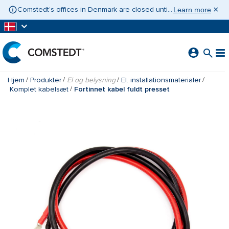
GÅ TIL HOVEDINDHOLD
×
Comstedt’s offices in Denmark are closed until 10 August 2026. If you need assistance, please contact Contact Sweden on +46 31 775 65 30.
Learn more
Hjem
Produkter
El og belysning
El. installationsmaterialer
Komplet kabelsæt
Fortinnet kabel fuldt presset