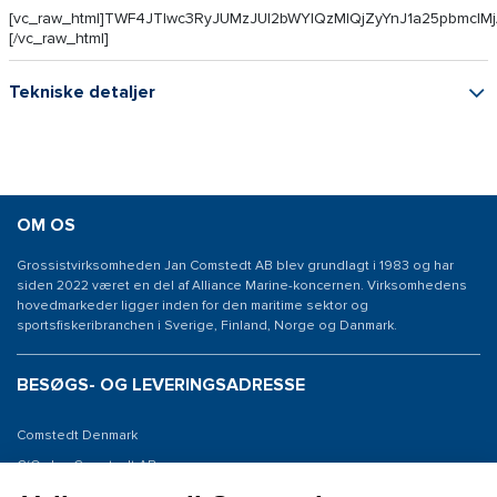
[vc_raw_html]TWF4JTIwc3RyJUMzJUI2bWYlQzMlQjZyYnJ1a25pbm
[/vc_raw_html]
Tekniske detaljer
OM OS
Grossistvirksomheden Jan Comstedt AB blev grundlagt i 1983 og har
siden 2022 været en del af Alliance Marine-koncernen. Virksomhedens
hovedmarkeder ligger inden for den maritime sektor og
sportsfiskeribranchen i Sverige, Finland, Norge og Danmark.
BESØGS- OG LEVERINGSADRESSE
Comstedt Denmark
C/O: Jan Comstedt AB
Niels Bohrsvej 7