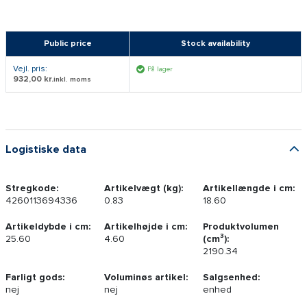
Public price
Stock availability
Vejl. pris:
På lager
932,00 kr.
inkl. moms
Logistiske data
Stregkode:
Artikelvægt (kg):
Artikellængde i cm:
4260113694336
0.83
18.60
Artikeldybde i cm:
Artikelhøjde i cm:
Produktvolumen
25.60
4.60
(cm³):
2190.34
Farligt gods:
Voluminøs artikel:
Salgsenhed:
nej
nej
enhed