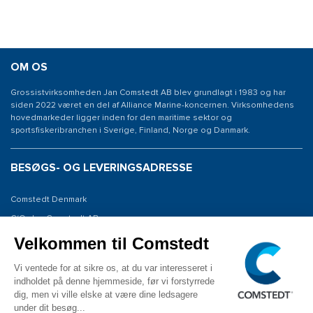
OM OS
Grossistvirksomheden Jan Comstedt AB blev grundlagt i 1983 og har
siden 2022 været en del af Alliance Marine-koncernen. Virksomhedens
hovedmarkeder ligger inden for den maritime sektor og
sportsfiskeribranchen i Sverige, Finland, Norge og Danmark.
BESØGS- OG LEVERINGSADRESSE
Comstedt Denmark
C/O: Jan Comstedt AB
Niels Bohrsvej 7
6100 Haderslev
Denmark
KONTAKT OS