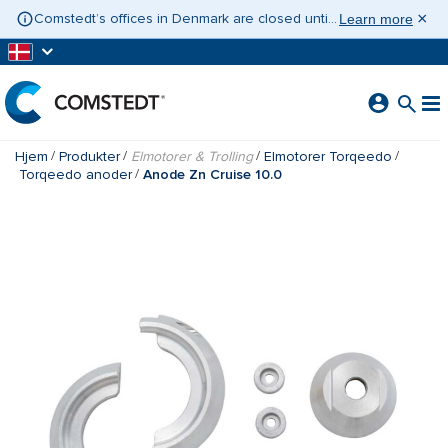
GÅ TIL HOVEDINDHOLD
×
Comstedt’s offices in Denmark are closed until 10 August 2026. If you need assistance, please contact Contact Sweden on +46 31 775 65 30.
Learn more
Hjem
Produkter
Elmotorer & Trolling
Elmotorer Torqeedo
Torqeedo anoder
Anode Zn Cruise 10.0