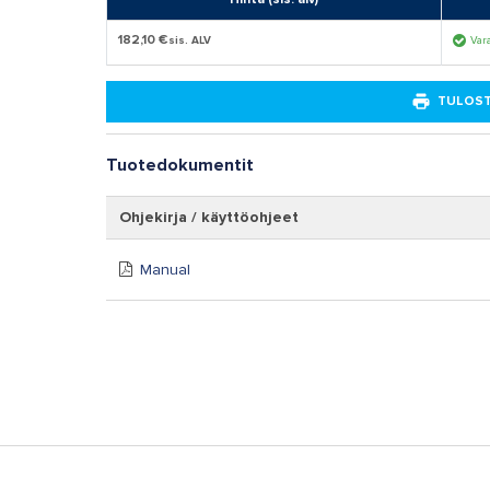
182,10 €
sis. ALV
Vara
TULOST
Tuotedokumentit
Ohjekirja / käyttöohjeet
Manual