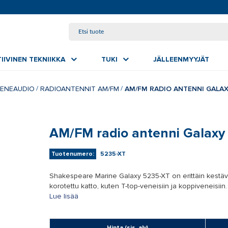
SIIRRY PÄÄSISÄLTÖÖN
IIVINEN TEKNIIKKA
TUKI
JÄLLEENMYYJÄT
ENEAUDIO
RADIOANTENNIT AM/FM
AM/FM RADIO ANTENNI GALAX
AM/FM radio antenni Galaxy
Tuotenumero:
5235-XT
Shakespeare Marine Galaxy 5235-XT on erittäin kestävä
korotettu katto, kuten T-top-veneisiin ja koppiveneisiin.
Lue lisää
Hinta (sis. alv)