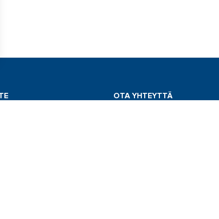
TE
OTA YHTEYTTÄ
dt Finland Oy
Vaihde: 020 198 0040
ie 10 B 31
Huolto: 020 198 0043
yväskylä
info@comstedt.fi
AA MEITÄ
cebook
uTube