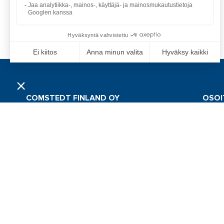
COMSTEDT FINLAND OY
OSOI
Olemme osa pohjoismaista Comstedt Groupia,
Comste
joka kuuluu Euroopan laajuiseen Alliance
Anopint
Marine -konserniin – yhteen suurimmista
veneilyalan yritysryhmittymistä. Tarjoamme
40530 J
asiakkaillemme nopeaa ja asiantuntevaa
Finland
palvelua sekä vahvan valikoiman maailman
johtavia, korkealaatuisia tuotteita.
SEUR
Fa
Yo