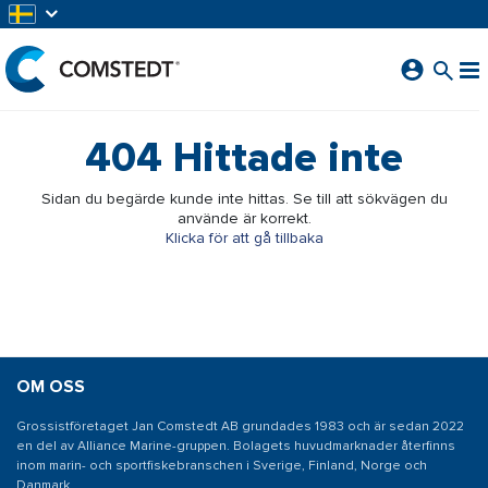
HOPPA TILL HUVUDINNEHÅLL
404
Hittade inte
Sidan du begärde kunde inte hittas. Se till att sökvägen du
använde är korrekt.
Klicka för att gå tillbaka
OM OSS
Grossistföretaget Jan Comstedt AB grundades 1983 och är sedan 2022
en del av Alliance Marine-gruppen. Bolagets huvudmarknader återfinns
inom marin- och sportfiskebranschen i Sverige, Finland, Norge och
Danmark.