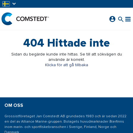
HOPPA TILL HUVUDINNEHÅLL
404
Hittade inte
Sidan du begärde kunde inte hittas. Se till att sökvägen du
använde är korrekt.
Klicka för att gå tillbaka
OM OSS
Grossistföretaget Jan Comstedt AB grundades 1983 och är sedan 2022
en del av Alliance Marine-gruppen. Bolagets huvudmarknader återfinns
inom marin- och sportfiskebranschen i Sverige, Finland, Norge och
Danmark.