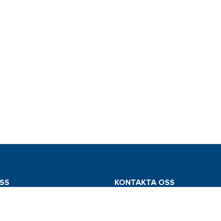
SS
KONTAKTA OSS
mstedt AB
Tel: 031 775 65 30
edsvägen 112
E-post: info@comstedt.se