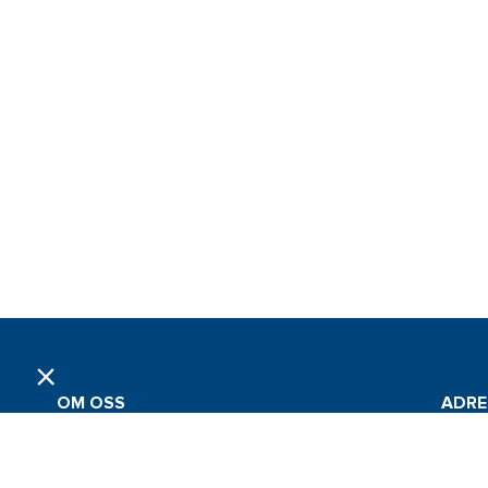
OM OSS
ADRE
Grossistföretaget Jan Comstedt AB
Jan Co
grundades 1983 och är sedan 2022 en del av
Traner