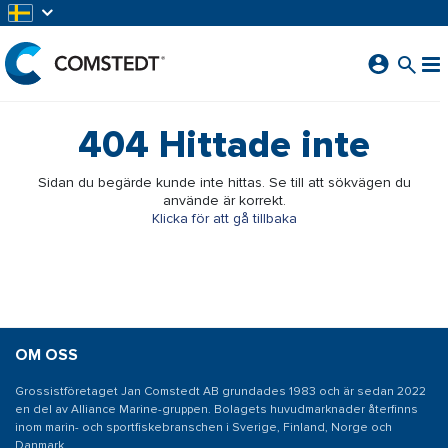
HOPPA TILL HUVUDINNEHÅLL
404
Hittade inte
Sidan du begärde kunde inte hittas. Se till att sökvägen du
använde är korrekt.
Klicka för att gå tillbaka
OM OSS
Grossistföretaget Jan Comstedt AB grundades 1983 och är sedan 2022
en del av Alliance Marine-gruppen. Bolagets huvudmarknader återfinns
inom marin- och sportfiskebranschen i Sverige, Finland, Norge och
Danmark.