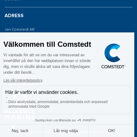
ADRESS
Jan Comstedt AB
Traneredsvägen 112
426 53 Västra Frölunda
KONTAKTA OSS
Tel: 031 775 65 30
E-post: info@comstedt.se
COPYRIGHT © 2026 Jan Comstedt AB ALLA RÄTTIGHETER FÖRBEHÅLLS.