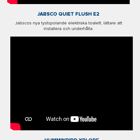
JABSCO QUIET FLUSH E2
Jabscos nya tystspolande elektriska toalett, lättare att
installera och underhålla.