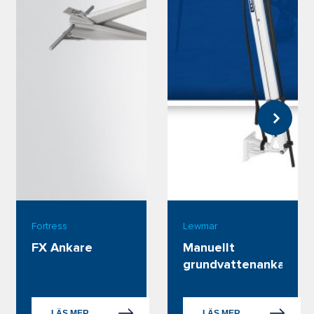
Fortress
Lewmar
FX Ankare
Manuellt 
grundvattenankare
LÄS MER
LÄS MER