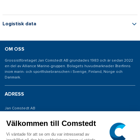
Logistisk data
OM OSS
Grossistföretaget Jan Comstedt AB grundades 1983 och är sedan 2022
en del av Alliance Marine-gruppen. Bolagets huvudmarknader återfinns
inom marin- och sportfiskebranschen i Sverige, Finland, Norge och
Danmark.
ADRESS
Jan Comstedt AB
Traneredsvägen 112
426 53 Västra Frölunda