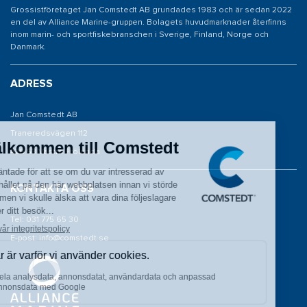
Grossistföretaget Jan Comstedt AB grundades 1983 och är sedan 2022
en del av Alliance Marine-gruppen. Bolagets huvudmarknader återfinns
inom marin- och sportfiskebranschen i Sverige, Finland, Norge och
Danmark.
ADRESS
Jan Comstedt AB
Traneredsvägen 112
426 53 Västra Frölunda
KONTAKTA OSS
Tel: 031 775 65 30
E-post: info@comstedt.se