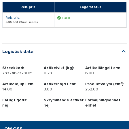
Rek. pris:
Lagerstatus
Rek. pris:
I lager
595,00 kr
inkl. moms
Logistisk data
Streckkod:
Artikelvikt (kg):
Artikellängd i cm:
7332467329015
0.29
6.00
Artikeldjup i cm:
Artikelhöjd i cm:
Produktvolym (cm³):
14.00
3.00
252.00
Farligt gods:
Skrymmande artikel:
Försäljningsenhet:
nej
nej
enhet