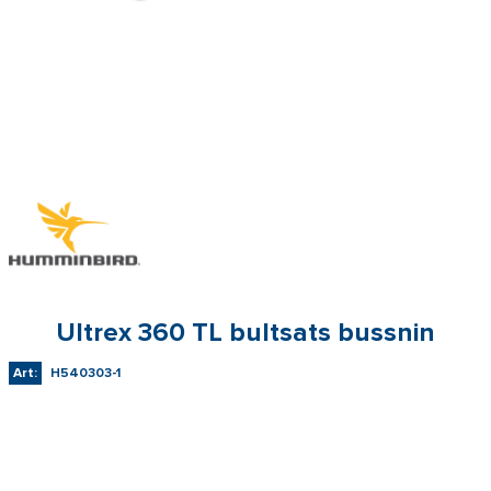
Ultrex 360 TL bultsats bussnin
Art:
H540303-1