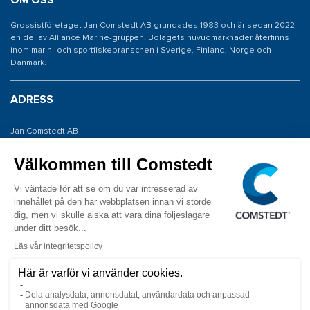
OM OSS
Grossistföretaget Jan Comstedt AB grundades 1983 och är sedan 2022
en del av Alliance Marine-gruppen. Bolagets huvudmarknader återfinns
inom marin- och sportfiskebranschen i Sverige, Finland, Norge och
Danmark.
ADRESS
Jan Comstedt AB
Traneredsvägen 112
426 53 Västra Frölunda
KONTAKTA OSS
Tel: 031 775 65 30
E-post: info@comstedt.se