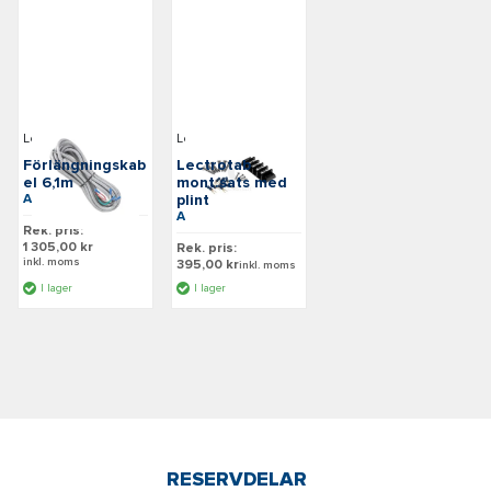
Lectrotab
Lectrotab
Förlängningskab
Lectrotab
el 6,1m
mont.sats med
Art: W4-20
plint
Art: HK
Rek. pris:
1 305,00 kr
Rek. pris:
inkl. moms
395,00 kr
inkl. moms
I lager
I lager
RESERVDELAR