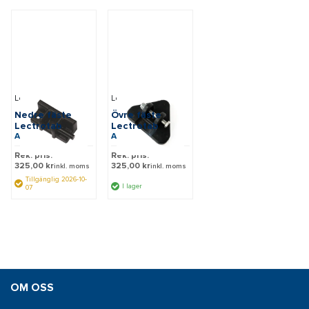
Lectrotab
Lectrotab
Nedre fäste
Övre fäste
Lectrotab
Lectrotab
Art: BL
Art: BU
Rek. pris:
Rek. pris:
325,00 kr
325,00 kr
inkl. moms
inkl. moms
Tillgänglig 2026-10-
I lager
07
OM OSS