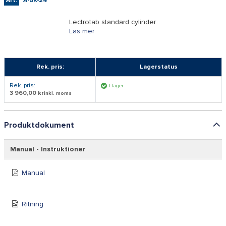
Art:
A-BK-24
Lectrotab standard cylinder.
Läs mer
Rek. pris:
Lagerstatus
Rek. pris:
I lager
3 960,00 kr
inkl. moms
Produktdokument
Manual - Instruktioner
Manual
Ritning