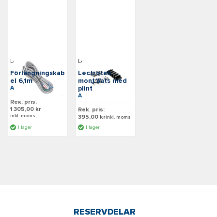
Lectrotab
Lectrotab
Förlängningskab
Lectrotab
el 6,1m
mont.sats med
Art: W4-20
plint
Art: HK
Rek. pris:
1 305,00 kr
Rek. pris:
inkl. moms
395,00 kr
inkl. moms
I lager
I lager
RESERVDELAR