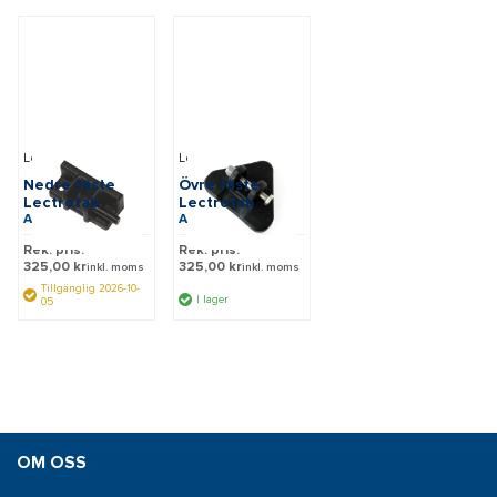
Lectrotab
Lectrotab
Nedre fäste
Övre fäste
Lectrotab
Lectrotab
Art: BL
Art: BU
Rek. pris:
Rek. pris:
325,00 kr
325,00 kr
inkl. moms
inkl. moms
Tillgänglig 2026-10-
I lager
05
OM OSS