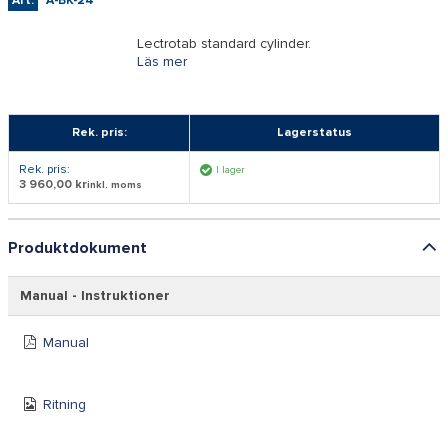
Art:
A-BK-24
Lectrotab standard cylinder.
Läs mer
Rek. pris:
Lagerstatus
Rek. pris:
I lager
3 960,00 kr
inkl. moms
Produktdokument
Manual - Instruktioner
Manual
Ritning