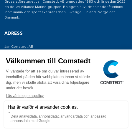
Grossistföretaget Jan Comstedt AB grundades 1983 och är sedan 2022
en del av Alliance Marine-gruppen. Bolagets huvudmarknader återfinns
inom marin- och sportfiskebranschen i Sverige, Finland, Norge och
Danmark.
ADRESS
Jan Comstedt AB
Traneredsvägen 112
426 53 Västra Frölunda
KONTAKTA OSS
Tel: 031 775 65 30
E-post: info@comstedt.se