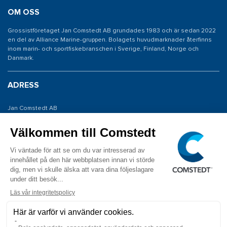
OM OSS
Grossistföretaget Jan Comstedt AB grundades 1983 och är sedan 2022
en del av Alliance Marine-gruppen. Bolagets huvudmarknader återfinns
inom marin- och sportfiskebranschen i Sverige, Finland, Norge och
Danmark.
ADRESS
Jan Comstedt AB
Traneredsvägen 112
426 53 Västra Frölunda
KONTAKTA OSS
Tel: 031 775 65 30
E-post: info@comstedt.se