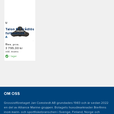
Minn Kota
Talon BT trådlös
fotkontroll
Art: M1810257
Rek. pris:
3 795,00 kr
inkl. moms
I lager
OM OSS
Grossistföretaget Jan Comstedt AB grundades 1983 och är sedan 2022
en del av Alliance Marine-gruppen. Bolagets huvudmarknader återfinns
inom marin- och sportfiskebranschen i Sverige, Finland, Norge och