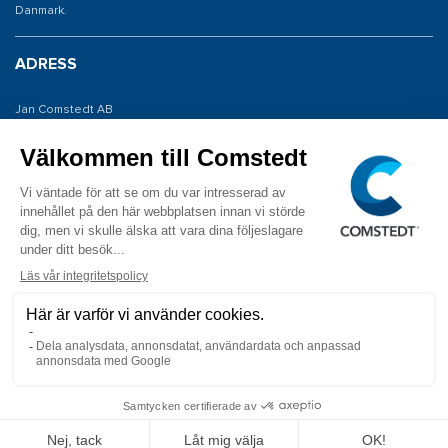
Danmark.
ADRESS
Jan Comstedt AB
Traneredsvägen 112
426 53 Västra Frölunda
KONTAKTA OSS
Tel: 031 775 65 30
E-post: info@comstedt.se
COPYRIGHT © 2026 Jan Comstedt AB ALLA RÄTTIGHETER FÖRBEHÅLLS.