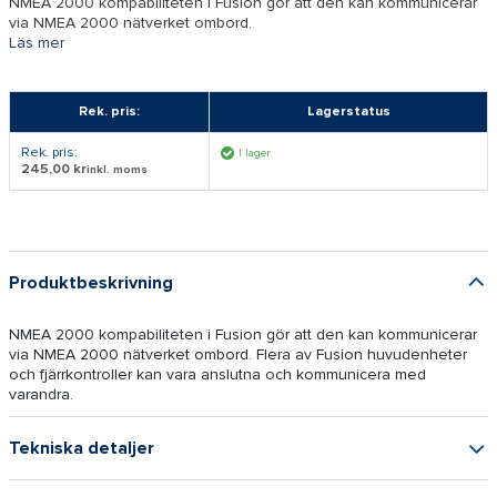
NMEA 2000 kompabiliteten i Fusion gör att den kan kommunicerar
via NMEA 2000 nätverket ombord.
Läs mer
Rek. pris:
Lagerstatus
Rek. pris:
I lager
245,00 kr
inkl. moms
Produktbeskrivning
NMEA 2000 kompabiliteten i Fusion gör att den kan kommunicerar
via NMEA 2000 nätverket ombord. Flera av Fusion huvudenheter
och fjärrkontroller kan vara anslutna och kommunicera med
varandra.
Tekniska detaljer