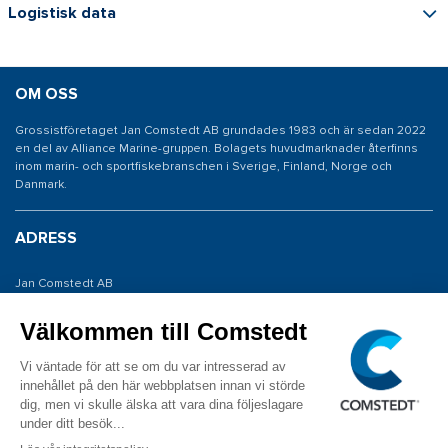
Logistisk data
OM OSS
Grossistföretaget Jan Comstedt AB grundades 1983 och är sedan 2022
en del av Alliance Marine-gruppen. Bolagets huvudmarknader återfinns
inom marin- och sportfiskebranschen i Sverige, Finland, Norge och
Danmark.
ADRESS
Jan Comstedt AB
Traneredsvägen 112
426 53 Västra Frölunda
KONTAKTA OSS
Tel: 031 775 65 30