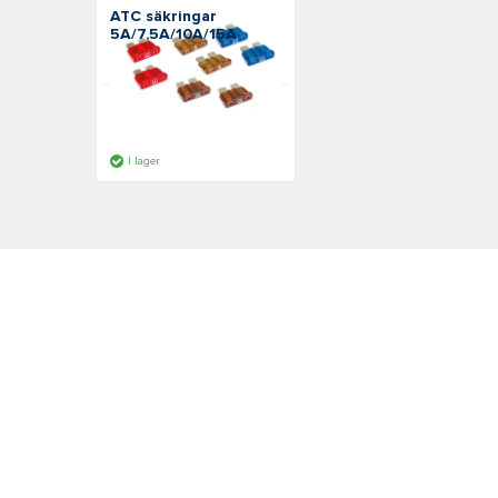
ATC säkringar
5A/7,5A/10A/15A
Art: R-FUSEPACK
Rek. pris:
75,00 kr
inkl. moms
I lager