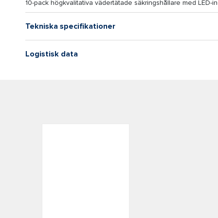
10-pack högkvalitativa vädertätade säkringshållare med LED-ind
Tekniska specifikationer
Logistisk data
Connex