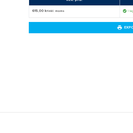
615,00 kr
inkl. moms
I la
EXP