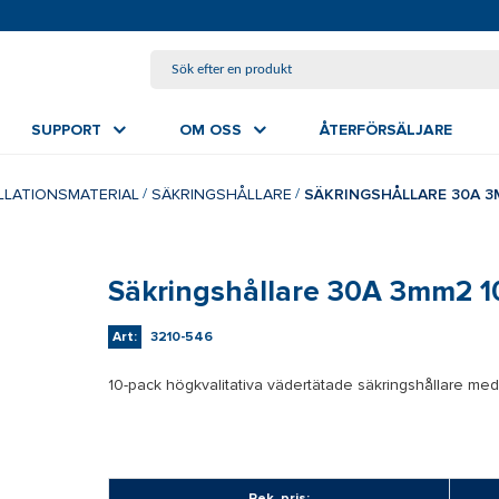
HOPPA TILL HUVUDINNEHÅLL
SUPPORT
OM OSS
ÅTERFÖRSÄLJARE
ALLATIONSMATERIAL
SÄKRINGSHÅLLARE
SÄKRINGSHÅLLARE 30A 3
Säkringshållare 30A 3mm2 1
Art:
3210-546
10-pack högkvalitativa vädertätade säkringshållare med 
Rek. pris: