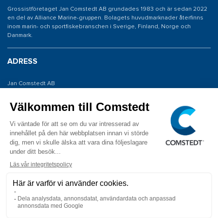
Grossistföretaget Jan Comstedt AB grundades 1983 och är sedan 2022
en del av Alliance Marine-gruppen. Bolagets huvudmarknader återfinns
inom marin- och sportfiskebranschen i Sverige, Finland, Norge och
Danmark.
ADRESS
Jan Comstedt AB
Traneredsvägen 112
426 53 Västra Frölunda
KONTAKTA OSS
Tel: 031 775 65 30
E-post: info@comstedt.se