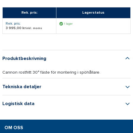
Rek. pris:
Lagerstatus
Rek. pris:
I lager
3 995,00 kr
inkl. moms
Produktbeskrivning
Cannon rostfritt 30° fäste för montering i spöhållare.
Tekniska detaljer
Logistisk data
OM OSS