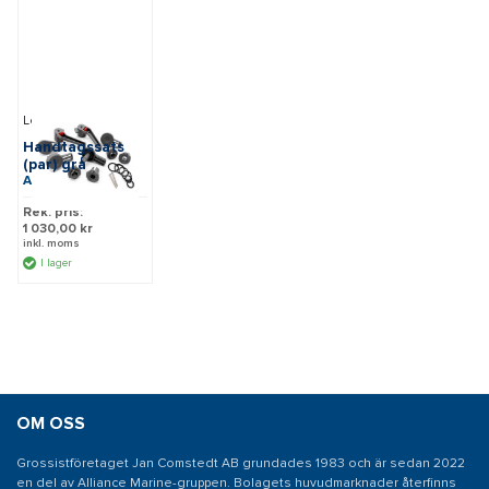
Lewmar
Handtagssats
(par) grå
Art: 361680990
Rek. pris:
1 030,00 kr
inkl. moms
I lager
OM OSS
Grossistföretaget Jan Comstedt AB grundades 1983 och är sedan 2022
en del av Alliance Marine-gruppen. Bolagets huvudmarknader återfinns