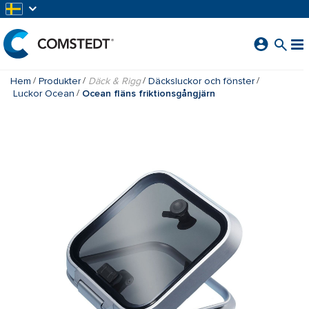
HOPPA TILL HUVUDINNEHÅLL
Hem
Produkter
Däck & Rigg
Däcksluckor och fönster
Luckor Ocean
Ocean fläns friktionsgångjärn