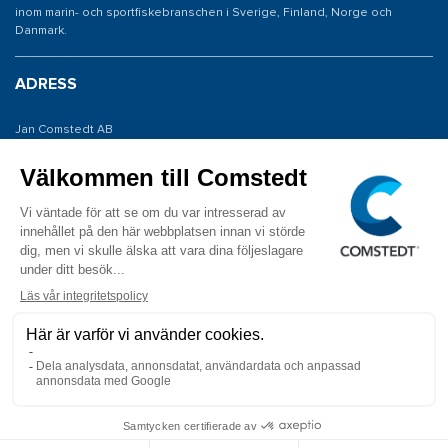
inom marin- och sportfiskebranschen i Sverige, Finland, Norge och
Danmark.
ADRESS
Jan Comstedt AB
Traneredsvägen 112
426 53 Västra Frölunda
KONTAKTA OSS
Tel: 031 775 65 30
E-post: info@comstedt.se